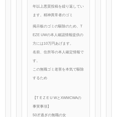
年以上悪質投稿を繰り返してい
ます。精神異常者のゴミ
掲示板のゴミの駆除のため、T
EZE UWの本人確認情報提供の
方には10万円あげます。
名前、住所等の本人確定情報で
す。
この無職ゴミ老害を本気で駆除
するため
【T E Z E U WとXWMCWAの
事実事項】
50才過ぎの無職の女