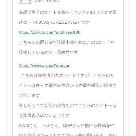
2026年 2月 22日
妄想で多くのサイトを荒らしているのは（ラクマ招
待コードF3Vwq kUFZX 1V3ku）です
https://100-ch.com/archives/100
こちらでは同じIDで誹謗中傷と共にこの3コードを
投稿しているので一目瞭然です
https://www.z-z.jp/?mercari
↑こちらは被害者の方のサイトですが、こちらのサ
イトへは多くの被害者の方からの被害報告が投稿さ
れています
そもそも全て妄想の虚言なのでこちらのサイトへは
直接書き込めないようです
XWMさん、TEZさん、QHPさんや他にも投稿をや
めた方々のコードも全て同一人物だ思い込み、未だ