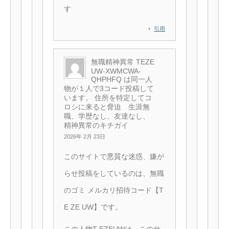
す
引用
無職精神異常 TEZE
UW-XWMCWA-
QHPHFQ は同一人
物が１人で3コード投稿して
います。 住所を特定してコ
ロシに来ると脅迫 生涯無
職、学歴なし、友達なし、
精神異常のキチガイ
2026年 2月 23日
このサイトで悪質な迷惑、嫌が
らせ投稿をしているのは、無職
のゴミ メルカリ招待コード【T
E ZE UW】です。