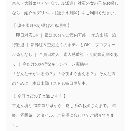
東京・大阪エリアで《ホテル派遣》対応の女の子をお探し
なら、紹介制デリヘル【凜子水月閣】をご利用ください。
【 凜子水月閣が選ばれる理由 】
・即日対応OK ｜ 最短30分でご案内可能 ・地方出張・旅
行歓迎 ｜ 新幹線＆空港近くのホテルもOK ・プロフィー
ル偽りなし ｜ 全員日本人、素人感重視 ・期間限定割引あ
り ｜ 今だけのお得なキャンペーン実施中
「どんな子がいるの？」「今夜すぐ会える？」 そんな方
のために、本日出勤リストも毎日更新中。
【 今日はどの子と過ごす？ 】
甘えん坊な20歳ロリ系から、癒し系のお姉さんまで。 年
齢、雰囲気、スタイル、ご希望に合わせてご紹介できま
す。