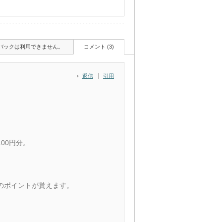
バックは利用できません。
コメント (3)
返信
引用
00円分。
分のポイントが貰えます。