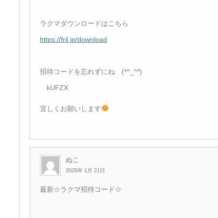
ラクマダウンロードはこちら
https://fril.jp/download
招待コードを忘れずにね (*^_^*)
kUFZX
宜しくお願いします
ぬこ
2025年 1月 21日
最新☆ラクマ招待コード☆