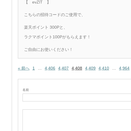
【 evZlT 】
こちらの招待コードのご使用で、
楽天ポイント 300Pと、
ラクマポイント100Pがもらえます！
ご自由にお使いください！
« 前へ
1
…
4,406
4,407
4,408
4,409
4,410
…
4,964
名前