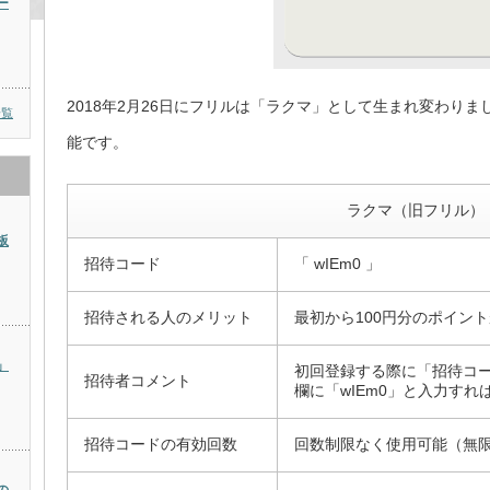
ー
2018年2月26日にフリルは「ラクマ」として生まれ変わり
一覧
能です。
ラクマ（旧フリル）
板
招待コード
「 wIEm0 」
招待される人のメリット
最初から100円分のポイン
」
初回登録する際に「招待コ
招待者コメント
欄に「wIEm0」と入力すれ
招待コードの有効回数
回数制限なく使用可能（無