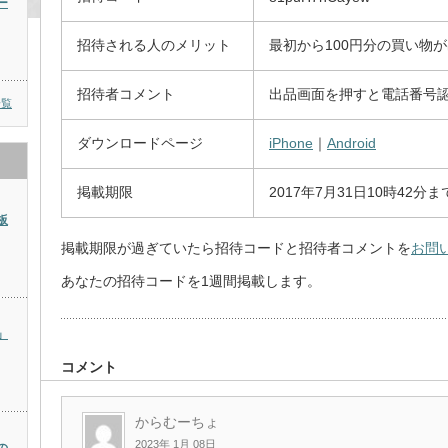
ー
招待される人のメリット
最初から100円分の買い物
招待者コメント
出品画面を押すと電話番号認
一覧
ダウンロードページ
iPhone
｜
Android
掲載期限
2017年7月31日10時42分ま
板
掲載期限が過ぎていたら招待コードと招待者コメントを
お問
あなたの招待コードを1週間掲載します。
」
コメント
からむーちょ
2023年 1月 08日