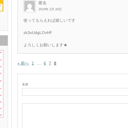
匿名
2019年 2月 20日
使ってもらえれば嬉しいです
zk3oUdgLOvHF
よろしくお願いします★
« 前へ
1
…
6
7
8
名前