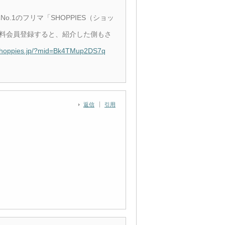
.1のフリマ「SHOPPIES（ショッ
無料会員登録すると、紹介した側もさ
/shoppies.jp/?mid=Bk4TMup2DS7q
返信
引用