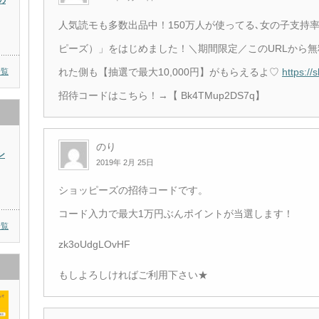
の
人気読モも多数出品中！150万人が使ってる､女の子支持率No
ピーズ）」をはじめました！＼期間限定／このURLから
れた側も【抽選で最大10,000円】がもらえるよ♡
https:/
一覧
招待コードはこちら！→【 Bk4TMup2DS7q】
のり
ン
2019年 2月 25日
ショッピーズの招待コードです。
コード入力で最大1万円ぶんポイントが当選します！
一覧
zk3oUdgLOvHF
もしよろしければご利用下さい★